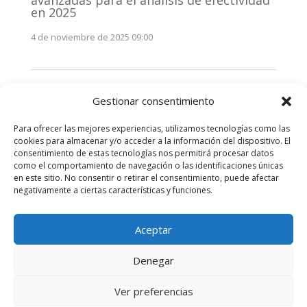
avanzadas para el análisis de efectividad
en 2025
4 de noviembre de 2025 09:00
Monitorización estratégica de
Gestionar consentimiento
stakeholders en 2025: La clave de la
efectividad comunicativa
Para ofrecer las mejores experiencias, utilizamos tecnologías como las
3 de noviembre de 2025 09:00
cookies para almacenar y/o acceder a la información del dispositivo. El
consentimiento de estas tecnologías nos permitirá procesar datos
como el comportamiento de navegación o las identificaciones únicas
Comentarios recientes
en este sitio. No consentir o retirar el consentimiento, puede afectar
negativamente a ciertas características y funciones.
No hay comentarios que mostrar.
Aceptar
Denegar
Diseñado por
Elegant Themes
| Desarrollado por
Ver preferencias
WordPress