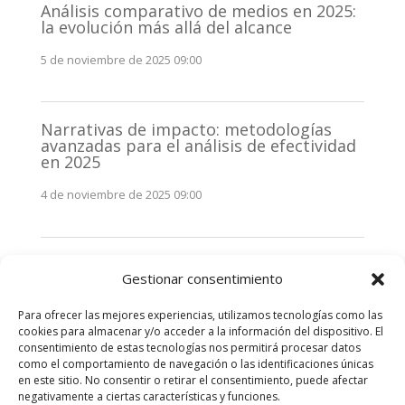
Análisis comparativo de medios en 2025:
la evolución más allá del alcance
5 de noviembre de 2025 09:00
Narrativas de impacto: metodologías
avanzadas para el análisis de efectividad
en 2025
4 de noviembre de 2025 09:00
Monitorización estratégica de
Gestionar consentimiento
stakeholders en 2025: La clave de la
efectividad comunicativa
Para ofrecer las mejores experiencias, utilizamos tecnologías como las
3 de noviembre de 2025 09:00
cookies para almacenar y/o acceder a la información del dispositivo. El
consentimiento de estas tecnologías nos permitirá procesar datos
como el comportamiento de navegación o las identificaciones únicas
Comentarios recientes
en este sitio. No consentir o retirar el consentimiento, puede afectar
negativamente a ciertas características y funciones.