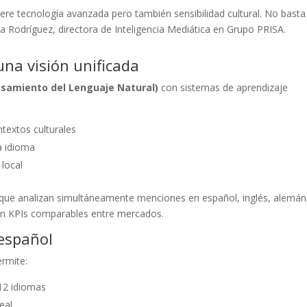
iere tecnología avanzada pero también sensibilidad cultural. No bast
ía Rodríguez, directora de Inteligencia Mediática en Grupo PRISA.
una visión unificada
samiento del Lenguaje Natural)
con sistemas de aprendizaje
textos culturales
da idioma
 local
 que analizan simultáneamente menciones en español, inglés, alemán
on KPIs comparables entre mercados.
 español
ermite:
 12 idiomas
eal