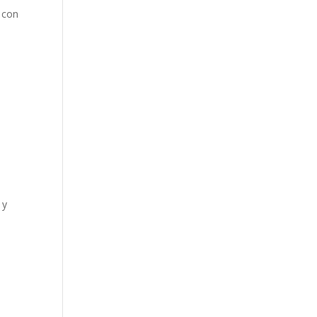
a con
 y