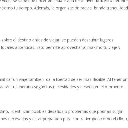
de viaje, se sabe qué hacer en cada etapa de tu aventura. Esto permite
máximo tu tiempo. Además, la organización previa brinda tranquilidad
 sobre el destino antes de viajar, se pueden descubrir lugares
s locales auténticas. Esto permite aprovechar al máximo tu viaje y
nificar un viaje también da la libertad de ser más flexible. Al tener u
ustarán tu itinerario según tus necesidades y deseos en el momento.
estino, identifican posibles desafíos o problemas que podrían surgir
ones necesarias y estar preparado para contratiempos como el clima,