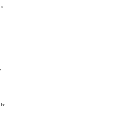
 y
na
 las