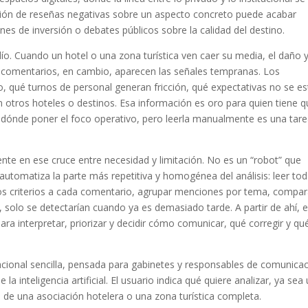
ción de reseñas negativas sobre un aspecto concreto puede acabar
s de inversión o debates públicos sobre la calidad del destino.
dío. Cuando un hotel o una zona turística ven caer su media, el daño 
los comentarios, en cambio, aparecen las señales tempranas. Los
, qué turnos de personal generan fricción, qué expectativas no se e
otros hoteles o destinos. Esa información es oro para quien tiene q
r dónde poner el foco operativo, pero leerla manualmente es una tar
ente en ese cruce entre necesidad y limitación. No es un “robot” que
automatiza la parte más repetitiva y homogénea del análisis: leer to
smos criterios a cada comentario, agrupar menciones por tema, compar
solo se detectarían cuando ya es demasiado tarde. A partir de ahí, e
para interpretar, priorizar y decidir cómo comunicar, qué corregir y qu
acional sencilla, pensada para gabinetes y responsables de comunica
la inteligencia artificial. El usuario indica qué quiere analizar, ya sea
 de una asociación hotelera o una zona turística completa.