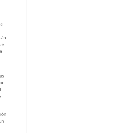
ya
stán
ue
ea
das
ar
l
é
ción
 un