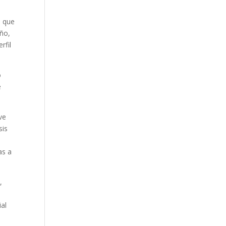
s que
año,
rfil
o
e
ve
sis
as a
,
ial