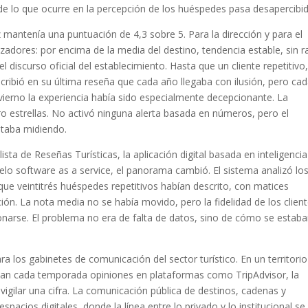
 de lo que ocurre en la percepción de los huéspedes pasa desapercibid
z mantenía una puntuación de 4,3 sobre 5. Para la dirección y para el
zadores: por encima de la media del destino, tendencia estable, sin r
l discurso oficial del establecimiento. Hasta que un cliente repetitivo
ribió en su última reseña que cada año llegaba con ilusión, pero ca
vierno la experiencia había sido especialmente decepcionante. La
o estrellas. No activó ninguna alerta basada en números, pero el
staba midiendo.
ista de Reseñas Turísticas, la aplicación digital basada en inteligencia
elo software as a service, el panorama cambió. El sistema analizó lo
que veintitrés huéspedes repetitivos habían descrito, con matices
ción. La nota media no se había movido, pero la fidelidad de los clien
arse. El problema no era de falta de datos, sino de cómo se estab
a los gabinetes de comunicación del sector turístico. En un territorio
jan cada temporada opiniones en plataformas como TripAdvisor, la
 vigilar una cifra. La comunicación pública de destinos, cadenas y
acios digitales, donde la línea entre lo privado y lo institucional se