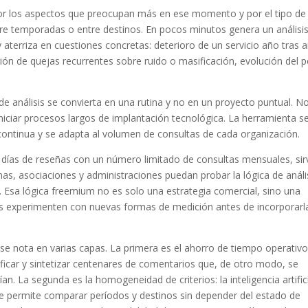
por los aspectos que preocupan más en ese momento y por el tipo de
re temporadas o entre destinos. En pocos minutos genera un análisi
y aterriza en cuestiones concretas: deterioro de un servicio año tras 
ión de quejas recurrentes sobre ruido o masificación, evolución del pe
e análisis se convierta en una rutina y no en un proyecto puntual. N
 iniciar procesos largos de implantación tecnológica. La herramienta s
 continua y se adapta al volumen de consultas de cada organización.
te días de reseñas con un número limitado de consultas mensuales, sir
s, asociaciones y administraciones puedan probar la lógica de análi
sa lógica freemium no es solo una estrategia comercial, sino una
dos experimenten con nuevas formas de medición antes de incorporarl
se nota en varias capas. La primera es el ahorro de tiempo operativo
sificar y sintetizar centenares de comentarios que, de otro modo, se
an. La segunda es la homogeneidad de criterios: la inteligencia artific
ue permite comparar períodos y destinos sin depender del estado de