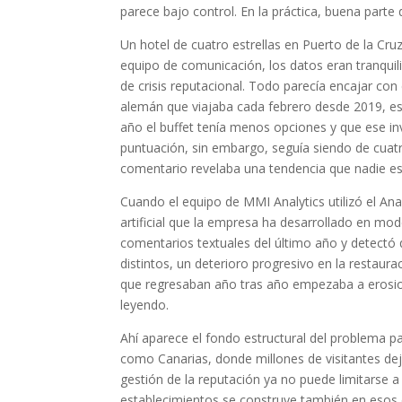
parece bajo control. En la práctica, buena parte
Un hotel de cuatro estrellas en Puerto de la Cru
equipo de comunicación, los datos eran tranquili
de crisis reputacional. Todo parecía encajar con e
alemán que viajaba cada febrero desde 2019, esc
año el buffet tenía menos opciones y que ese in
puntuación, sin embargo, seguía siendo de cuatr
comentario revelaba una tendencia que nadie e
Cuando el equipo de MMI Analytics utilizó el Anal
artificial que la empresa ha desarrollado en mod
comentarios textuales del último año y detectó 
distintos, un deterioro progresivo en la restaura
que regresaban año tras año empezaba a erosion
leyendo.
Ahí aparece el fondo estructural del problema par
como Canarias, donde millones de visitantes de
gestión de la reputación ya no puede limitarse a
establecimientos se construye también en esos esp