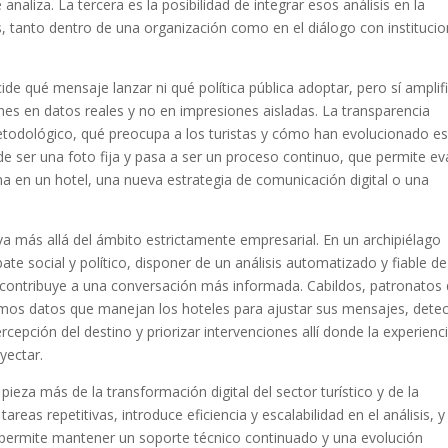
naliza. La tercera es la posibilidad de integrar esos análisis en la
, tanto dentro de una organización como en el diálogo con instituci
ecide qué mensaje lanzar ni qué política pública adoptar, pero sí amplif
nes en datos reales y no en impresiones aisladas. La transparencia
todológico, qué preocupa a los turistas y cómo han evolucionado e
e ser una foto fija y pasa a ser un proceso continuo, que permite ev
a en un hotel, una nueva estrategia de comunicación digital o una
 va más allá del ámbito estrictamente empresarial. En un archipiélago
te social y político, disponer de un análisis automatizado y fiable de
s contribuye a una conversación más informada. Cabildos, patronatos
smos datos que manejan los hoteles para ajustar sus mensajes, detec
cepción del destino y priorizar intervenciones allí donde la experienc
yectar.
a pieza más de la transformación digital del sector turístico y de la
reas repetitivas, introduce eficiencia y escalabilidad en el análisis, y
permite mantener un soporte técnico continuado y una evolución