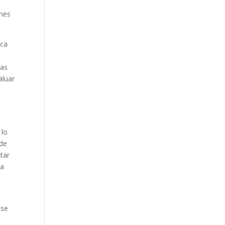
ones
ica
sas
aluar
 lo
 de
tar
ia
 se