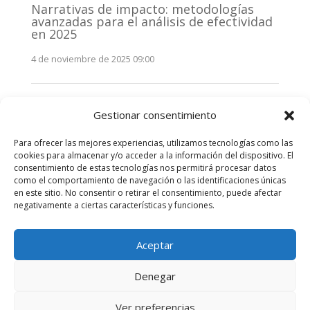
Narrativas de impacto: metodologías
avanzadas para el análisis de efectividad
en 2025
4 de noviembre de 2025 09:00
Monitorización estratégica de
Gestionar consentimiento
stakeholders en 2025: La clave de la
efectividad comunicativa
Para ofrecer las mejores experiencias, utilizamos tecnologías como las
3 de noviembre de 2025 09:00
cookies para almacenar y/o acceder a la información del dispositivo. El
consentimiento de estas tecnologías nos permitirá procesar datos
como el comportamiento de navegación o las identificaciones únicas
Comentarios recientes
en este sitio. No consentir o retirar el consentimiento, puede afectar
negativamente a ciertas características y funciones.
No hay comentarios que mostrar.
Aceptar
Denegar
Diseñado por
Elegant Themes
| Desarrollado por
Ver preferencias