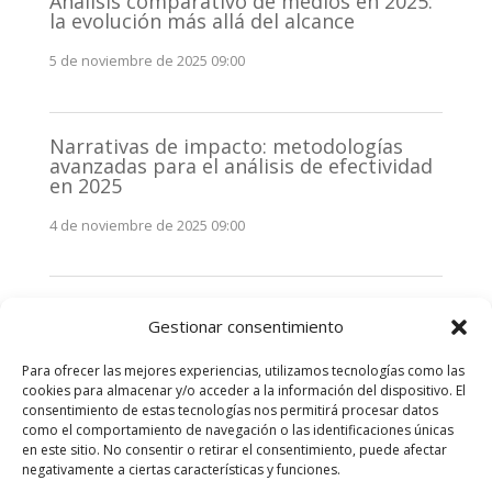
Análisis comparativo de medios en 2025:
la evolución más allá del alcance
5 de noviembre de 2025 09:00
Narrativas de impacto: metodologías
avanzadas para el análisis de efectividad
en 2025
4 de noviembre de 2025 09:00
Monitorización estratégica de
Gestionar consentimiento
stakeholders en 2025: La clave de la
efectividad comunicativa
Para ofrecer las mejores experiencias, utilizamos tecnologías como las
3 de noviembre de 2025 09:00
cookies para almacenar y/o acceder a la información del dispositivo. El
consentimiento de estas tecnologías nos permitirá procesar datos
como el comportamiento de navegación o las identificaciones únicas
Comentarios recientes
en este sitio. No consentir o retirar el consentimiento, puede afectar
negativamente a ciertas características y funciones.
No hay comentarios que mostrar.