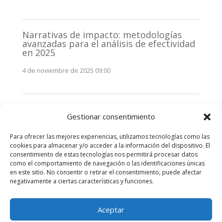
Narrativas de impacto: metodologías
avanzadas para el análisis de efectividad
en 2025
4 de noviembre de 2025 09:00
Monitorización estratégica de
Gestionar consentimiento
stakeholders en 2025: La clave de la
efectividad comunicativa
Para ofrecer las mejores experiencias, utilizamos tecnologías como las
3 de noviembre de 2025 09:00
cookies para almacenar y/o acceder a la información del dispositivo. El
consentimiento de estas tecnologías nos permitirá procesar datos
como el comportamiento de navegación o las identificaciones únicas
Comentarios recientes
en este sitio. No consentir o retirar el consentimiento, puede afectar
negativamente a ciertas características y funciones.
No hay comentarios que mostrar.
Aceptar