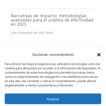
Narrativas de impacto: metodologías
avanzadas para el análisis de efectividad
en 2025
4 de noviembre de 2025 09:00
Monitorización estratégica de
Gestionar consentimiento
stakeholders en 2025: La clave de la
efectividad comunicativa
Para ofrecer las mejores experiencias, utilizamos tecnologías como las
3 de noviembre de 2025 09:00
cookies para almacenar y/o acceder a la información del dispositivo. El
consentimiento de estas tecnologías nos permitirá procesar datos
como el comportamiento de navegación o las identificaciones únicas
Comentarios recientes
en este sitio. No consentir o retirar el consentimiento, puede afectar
negativamente a ciertas características y funciones.
No hay comentarios que mostrar.
Aceptar