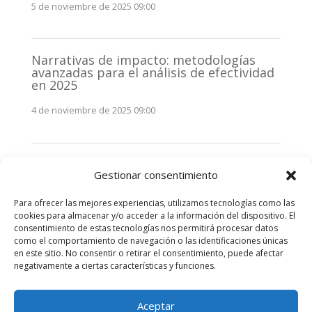
5 de noviembre de 2025 09:00
Narrativas de impacto: metodologías
avanzadas para el análisis de efectividad
en 2025
4 de noviembre de 2025 09:00
Monitorización estratégica de
Gestionar consentimiento
stakeholders en 2025: La clave de la
efectividad comunicativa
Para ofrecer las mejores experiencias, utilizamos tecnologías como las
3 de noviembre de 2025 09:00
cookies para almacenar y/o acceder a la información del dispositivo. El
consentimiento de estas tecnologías nos permitirá procesar datos
como el comportamiento de navegación o las identificaciones únicas
Comentarios recientes
en este sitio. No consentir o retirar el consentimiento, puede afectar
negativamente a ciertas características y funciones.
No hay comentarios que mostrar.
Aceptar