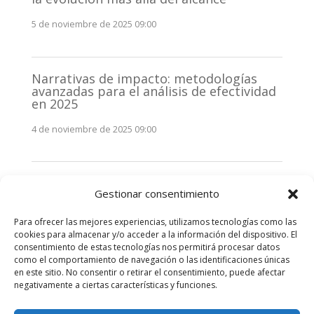
5 de noviembre de 2025 09:00
Narrativas de impacto: metodologías
avanzadas para el análisis de efectividad
en 2025
4 de noviembre de 2025 09:00
Monitorización estratégica de
Gestionar consentimiento
stakeholders en 2025: La clave de la
efectividad comunicativa
Para ofrecer las mejores experiencias, utilizamos tecnologías como las
3 de noviembre de 2025 09:00
cookies para almacenar y/o acceder a la información del dispositivo. El
consentimiento de estas tecnologías nos permitirá procesar datos
como el comportamiento de navegación o las identificaciones únicas
Comentarios recientes
en este sitio. No consentir o retirar el consentimiento, puede afectar
negativamente a ciertas características y funciones.
No hay comentarios que mostrar.