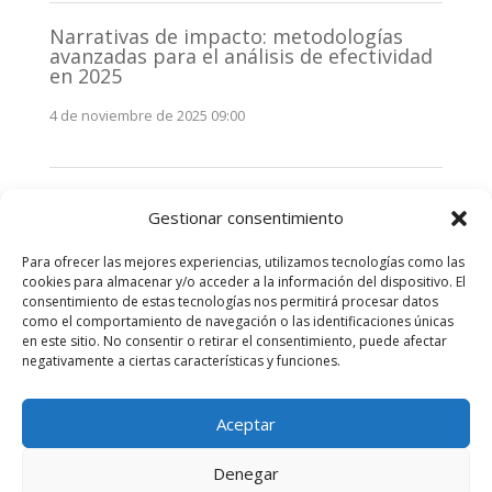
Narrativas de impacto: metodologías
avanzadas para el análisis de efectividad
en 2025
4 de noviembre de 2025 09:00
Monitorización estratégica de
Gestionar consentimiento
stakeholders en 2025: La clave de la
efectividad comunicativa
Para ofrecer las mejores experiencias, utilizamos tecnologías como las
3 de noviembre de 2025 09:00
cookies para almacenar y/o acceder a la información del dispositivo. El
consentimiento de estas tecnologías nos permitirá procesar datos
como el comportamiento de navegación o las identificaciones únicas
Comentarios recientes
en este sitio. No consentir o retirar el consentimiento, puede afectar
negativamente a ciertas características y funciones.
No hay comentarios que mostrar.
Aceptar
Denegar