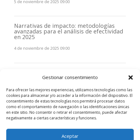
5 de noviembre de 2025 09:00
Narrativas de impacto: metodologías
avanzadas para el análisis de efectividad
en 2025
4 de noviembre de 2025 09:00
Monitorización estratégica de
Gestionar consentimiento
stakeholders en 2025: La clave de la
efectividad comunicativa
Para ofrecer las mejores experiencias, utilizamos tecnologías como las
3 de noviembre de 2025 09:00
cookies para almacenar y/o acceder a la información del dispositivo. El
consentimiento de estas tecnologías nos permitirá procesar datos
como el comportamiento de navegación o las identificaciones únicas
Comentarios recientes
en este sitio. No consentir o retirar el consentimiento, puede afectar
negativamente a ciertas características y funciones.
No hay comentarios que mostrar.
Aceptar