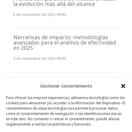
la evolución más allá del alcance
5 de noviembre de 2025 09:00
Narrativas de impacto: metodologías
avanzadas para el análisis de efectividad
en 2025
4 de noviembre de 2025 09:00
Monitorización estratégica de
Gestionar consentimiento
stakeholders en 2025: La clave de la
efectividad comunicativa
Para ofrecer las mejores experiencias, utilizamos tecnologías como las
3 de noviembre de 2025 09:00
cookies para almacenar y/o acceder a la información del dispositivo. El
consentimiento de estas tecnologías nos permitirá procesar datos
como el comportamiento de navegación o las identificaciones únicas
Comentarios recientes
en este sitio. No consentir o retirar el consentimiento, puede afectar
negativamente a ciertas características y funciones.
No hay comentarios que mostrar.