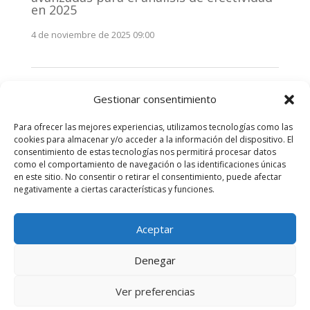
en 2025
4 de noviembre de 2025 09:00
Monitorización estratégica de
Gestionar consentimiento
stakeholders en 2025: La clave de la
efectividad comunicativa
Para ofrecer las mejores experiencias, utilizamos tecnologías como las
3 de noviembre de 2025 09:00
cookies para almacenar y/o acceder a la información del dispositivo. El
consentimiento de estas tecnologías nos permitirá procesar datos
como el comportamiento de navegación o las identificaciones únicas
Comentarios recientes
en este sitio. No consentir o retirar el consentimiento, puede afectar
negativamente a ciertas características y funciones.
No hay comentarios que mostrar.
Aceptar
Denegar
Diseñado por
Elegant Themes
| Desarrollado por
Ver preferencias
WordPress