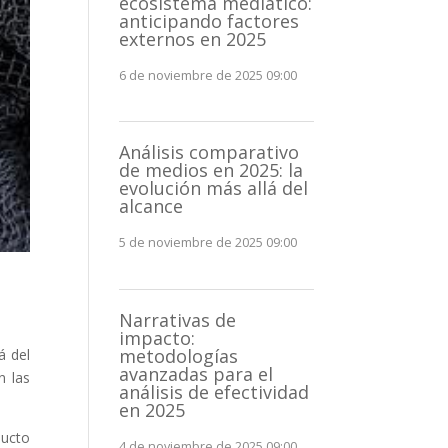
ecosistema mediático:
anticipando factores
externos en 2025
6 de noviembre de 2025 09:00
Análisis comparativo
de medios en 2025: la
evolución más allá del
alcance
5 de noviembre de 2025 09:00
Narrativas de
impacto:
metodologías
á del
avanzadas para el
n las
análisis de efectividad
en 2025
ducto
4 de noviembre de 2025 09:00