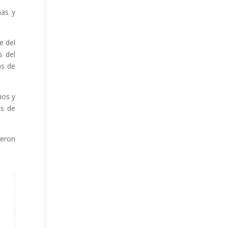
nas y
e del
s del
as de
ños y
es de
ieron