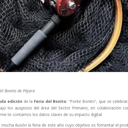
del Bonito de Pájara
nda
edición
de la
Feria
del
Bonito
: “Ponte Bonito”, que se celebrar
ajo los auspicios del área del Sector Primario, en colaboración co
orme te contamos los datos claves de su impacto digital.
n mucha ilusión la feria de este año cuyo objetivo es fomentar el pro