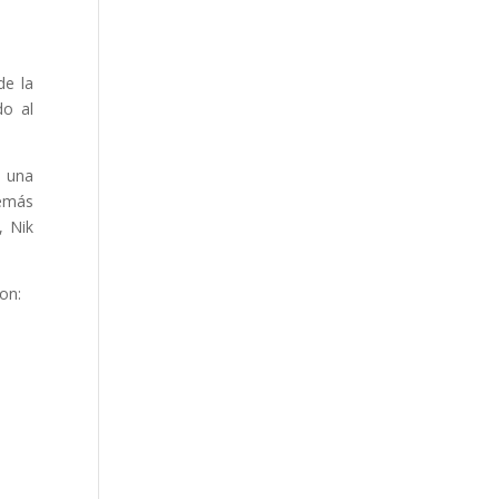
de la
do al
, una
demás
, Nik
ron: