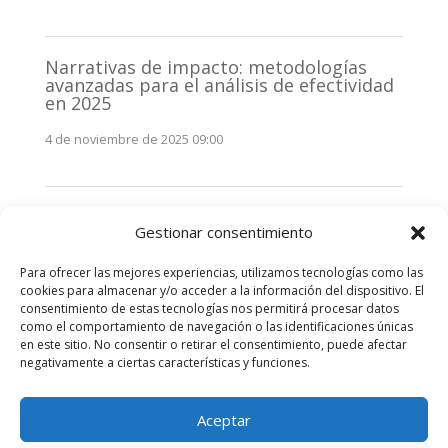
Narrativas de impacto: metodologías
avanzadas para el análisis de efectividad
en 2025
4 de noviembre de 2025 09:00
Monitorización estratégica de
Gestionar consentimiento
stakeholders en 2025: La clave de la
efectividad comunicativa
Para ofrecer las mejores experiencias, utilizamos tecnologías como las
3 de noviembre de 2025 09:00
cookies para almacenar y/o acceder a la información del dispositivo. El
consentimiento de estas tecnologías nos permitirá procesar datos
como el comportamiento de navegación o las identificaciones únicas
Comentarios recientes
en este sitio. No consentir o retirar el consentimiento, puede afectar
negativamente a ciertas características y funciones.
No hay comentarios que mostrar.
Aceptar