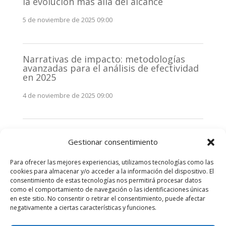
la evolución más allá del alcance
5 de noviembre de 2025 09:00
Narrativas de impacto: metodologías
avanzadas para el análisis de efectividad
en 2025
4 de noviembre de 2025 09:00
Monitorización estratégica de
Gestionar consentimiento
stakeholders en 2025: La clave de la
efectividad comunicativa
Para ofrecer las mejores experiencias, utilizamos tecnologías como las
3 de noviembre de 2025 09:00
cookies para almacenar y/o acceder a la información del dispositivo. El
consentimiento de estas tecnologías nos permitirá procesar datos
como el comportamiento de navegación o las identificaciones únicas
Comentarios recientes
en este sitio. No consentir o retirar el consentimiento, puede afectar
negativamente a ciertas características y funciones.
No hay comentarios que mostrar.