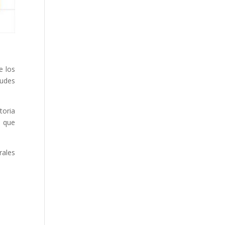
e los
tudes
toria
, que
rales