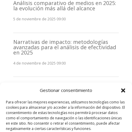
Análisis comparativo de medios en 2025:
la evolución más allá del alcance
5 de noviembre de 2025 09:00
Narrativas de impacto: metodologías
avanzadas para el análisis de efectividad
en 2025
4 de noviembre de 2025 09:00
Monitorización estratégica de
Gestionar consentimiento
stakeholders en 2025: La clave de la
efectividad comunicativa
Para ofrecer las mejores experiencias, utilizamos tecnologías como las
3 de noviembre de 2025 09:00
cookies para almacenar y/o acceder a la información del dispositivo. El
consentimiento de estas tecnologías nos permitirá procesar datos
como el comportamiento de navegación o las identificaciones únicas
Comentarios recientes
en este sitio. No consentir o retirar el consentimiento, puede afectar
negativamente a ciertas características y funciones.