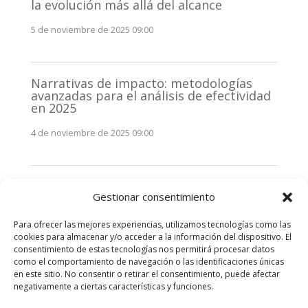
la evolución más allá del alcance
5 de noviembre de 2025 09:00
Narrativas de impacto: metodologías
avanzadas para el análisis de efectividad
en 2025
4 de noviembre de 2025 09:00
Monitorización estratégica de
Gestionar consentimiento
stakeholders en 2025: La clave de la
efectividad comunicativa
Para ofrecer las mejores experiencias, utilizamos tecnologías como las
3 de noviembre de 2025 09:00
cookies para almacenar y/o acceder a la información del dispositivo. El
consentimiento de estas tecnologías nos permitirá procesar datos
como el comportamiento de navegación o las identificaciones únicas
Comentarios recientes
en este sitio. No consentir o retirar el consentimiento, puede afectar
negativamente a ciertas características y funciones.
No hay comentarios que mostrar.