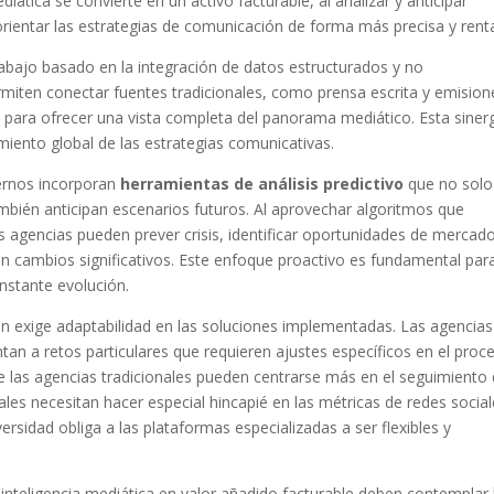
diática se convierte en un activo facturable, al analizar y anticipar
entar las estrategias de comunicación de forma más precisa y renta
rabajo basado en la integración de datos estructurados y no
rmiten conectar fuentes tradicionales, como prensa escrita y emision
es para ofrecer una vista completa del panorama mediático. Esta siner
imiento global de las estrategias comunicativas.
ernos incorporan
herramientas de análisis predictivo
que no solo
mbién anticipan escenarios futuros. Al aprovechar algoritmos que
as agencias pueden prever crisis, identificar oportunidades de mercad
en cambios significativos. Este enfoque proactivo es fundamental par
nstante evolución.
én exige adaptabilidad en las soluciones implementadas. Las agencias
rentan a retos particulares que requieren ajustes específicos en el proc
e las agencias tradicionales pueden centrarse más en el seguimiento
ales necesitan hacer especial hincapié en las métricas de redes social
ersidad obliga a las plataformas especializadas a ser flexibles y
a inteligencia mediática en valor añadido facturable deben contemplar 