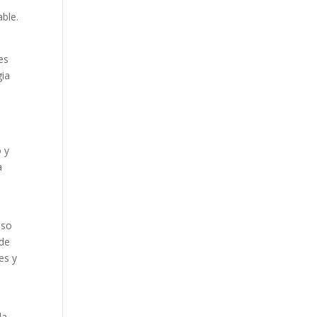
ble.
es
gia
o y
a
eso
 de
es y
la