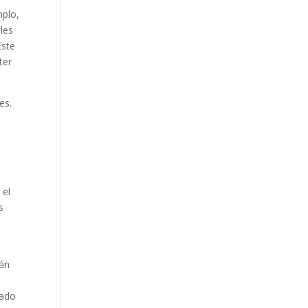
mplo,
les
Este
ter
es.
 el
s
rán
cado