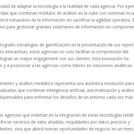
acidad de adaptar la tecnología a la realidad de cada agencia. Por eje
ridas que combinan módulos de análisis en la nube con sistemas loca
rol exhaustivo de la información sin sacrificar la agilidad operativa. 
ivo para gestionar grandes volúmenes de información sin comprome
ntegrado estrategias de gamificación en la presentación de sus report
s interactivas, estas agencias no solo facilitan la comprensión del
 logran un mayor engagement con sus clientes. Esta innovación ha
zo y a posicionar a las agencias como líderes en soluciones analíticas
guimiento y análisis mediático representa una auténtica revolución para
lizadas que combinan inteligencia artificial, automatización y análisi
dispensables para enfrentar los desafíos de un entorno cada vez más
as agencias que inviertan en la integración de estas tecnologías tend
frecer servicios de valor añadido, respaldados por datos precisos y
e clientes, sino que abrirá nuevas oportunidades de negocio en un mer