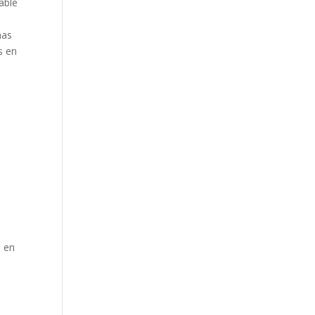
able
mas
s en
n
o en