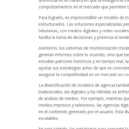
diferencial es la manera en que la inteligencia me
comportamientos en el mercado que permiten ori
Para lograrlo, es imprescindible un modelo de t
estructurados. Las soluciones especializadas pe
televisivas, con medios digitales y redes social
facilita la toma de decisiones y potencia el rend
Asimismo, los sistemas de monitorización mod
generan informes sobre lo ocurrido, sino que ta
estudian patrones históricos y en tiempo real, l
ajustar sus estrategias antes de que se concret
asegurar la competitividad en un mercado en co
La diversificación de modelos de agencia tambi
tradicionales, las digitales y las híbridas se enf
de análisis de medios. Por ejemplo, mientras qu
medios impresos y televisivos, las agencias digit
en el contenido generado por el usuario. Esta div
escalables.
En este sentido, las estrategias para convertir l