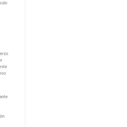
culo
s
uerzo
or
este
ioso
tante
ión