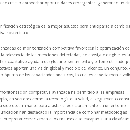
os de crisis o aprovechar oportunidades emergentes, generando un cír
lanificación estratégica es la mejor apuesta para anticiparse a cambio
iva sostenida.»
avanzadas de monitorización competitiva favorecen la optimización de
 la relevancia de las menciones detectadas, se consigue dirigir el esf
sis cualitativo ayuda a desglosar el sentimiento y el tono utilizado p
ativos aportan una visión global y medible del alcance. En conjunto, 
 óptimo de las capacidades analíticas, lo cual es especialmente val
 monitorización competitiva avanzada ha permitido a las empresas
plo, en sectores como la tecnología o la salud, el seguimiento cons
 sido determinante para ajustar el posicionamiento en un entorno
unicación han destacado la importancia de combinar metodologías
e interpretar correctamente los matices que escapan a una clasificac