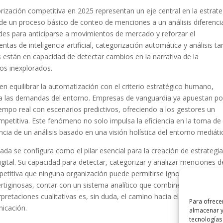
rización competitiva en 2025 representan un eje central en la estrate
de un proceso básico de conteo de menciones a un análisis diferenci
des para anticiparse a movimientos de mercado y reforzar el
ntas de inteligencia artificial, categorización automática y análisis ta
s están en capacidad de detectar cambios en la narrativa de la
vos inexplorados.
en equilibrar la automatización con el criterio estratégico humano,
 a las demandas del entorno. Empresas de vanguardia ya apuestan po
empo real con escenarios predictivos, ofreciendo a los gestores un
ompetitiva. Este fenómeno no solo impulsa la eficiencia en la toma de
ncia de un análisis basado en una visión holística del entorno mediáti
da se configura como el pilar esencial para la creación de estrategi
gital. Su capacidad para detectar, categorizar y analizar menciones 
petitiva que ninguna organización puede permitirse ignorar. En un m
tiginosas, contar con un sistema analítico que combine la precisión
rpretaciones cualitativas es, sin duda, el camino hacia el éxito en la
Para ofrece
nicación.
almacenar y
tecnologías