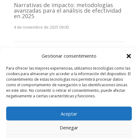
Narrativas de impacto: metodologías
avanzadas para el análisis de efectividad
en 2025
4 de noviembre de 2025 09:00
Monitorización estratégica de
Gestionar consentimiento
stakeholders en 2025: La clave de la
efectividad comunicativa
Para ofrecer las mejores experiencias, utilizamos tecnologías como las
3 de noviembre de 2025 09:00
cookies para almacenar y/o acceder a la información del dispositivo. El
consentimiento de estas tecnologías nos permitirá procesar datos
como el comportamiento de navegación o las identificaciones únicas
Comentarios recientes
en este sitio. No consentir o retirar el consentimiento, puede afectar
negativamente a ciertas características y funciones.
No hay comentarios que mostrar.
Aceptar
Denegar