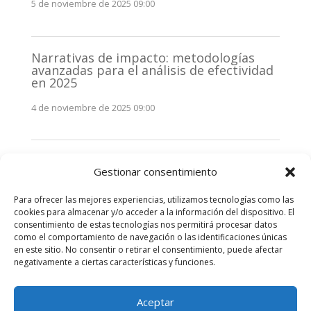
5 de noviembre de 2025 09:00
Narrativas de impacto: metodologías
avanzadas para el análisis de efectividad
en 2025
4 de noviembre de 2025 09:00
Monitorización estratégica de
Gestionar consentimiento
stakeholders en 2025: La clave de la
efectividad comunicativa
Para ofrecer las mejores experiencias, utilizamos tecnologías como las
3 de noviembre de 2025 09:00
cookies para almacenar y/o acceder a la información del dispositivo. El
consentimiento de estas tecnologías nos permitirá procesar datos
como el comportamiento de navegación o las identificaciones únicas
Comentarios recientes
en este sitio. No consentir o retirar el consentimiento, puede afectar
negativamente a ciertas características y funciones.
No hay comentarios que mostrar.
Aceptar