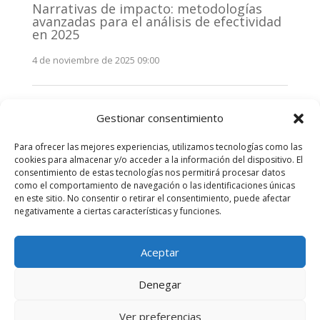
Narrativas de impacto: metodologías
avanzadas para el análisis de efectividad
en 2025
4 de noviembre de 2025 09:00
Monitorización estratégica de
Gestionar consentimiento
stakeholders en 2025: La clave de la
efectividad comunicativa
Para ofrecer las mejores experiencias, utilizamos tecnologías como las
3 de noviembre de 2025 09:00
cookies para almacenar y/o acceder a la información del dispositivo. El
consentimiento de estas tecnologías nos permitirá procesar datos
como el comportamiento de navegación o las identificaciones únicas
Comentarios recientes
en este sitio. No consentir o retirar el consentimiento, puede afectar
negativamente a ciertas características y funciones.
No hay comentarios que mostrar.
Aceptar
Denegar
Diseñado por
Elegant Themes
| Desarrollado por
Ver preferencias