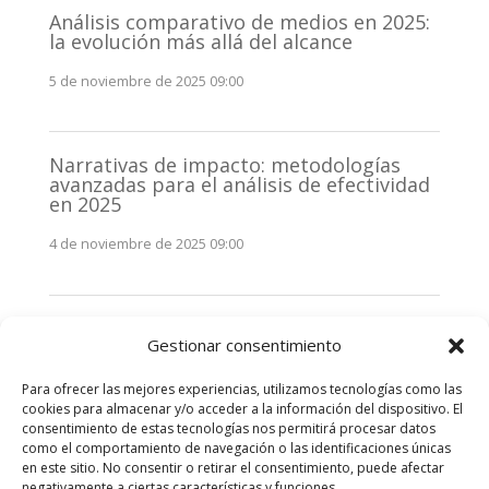
Análisis comparativo de medios en 2025:
la evolución más allá del alcance
5 de noviembre de 2025 09:00
Narrativas de impacto: metodologías
avanzadas para el análisis de efectividad
en 2025
4 de noviembre de 2025 09:00
Monitorización estratégica de
Gestionar consentimiento
stakeholders en 2025: La clave de la
efectividad comunicativa
Para ofrecer las mejores experiencias, utilizamos tecnologías como las
3 de noviembre de 2025 09:00
cookies para almacenar y/o acceder a la información del dispositivo. El
consentimiento de estas tecnologías nos permitirá procesar datos
como el comportamiento de navegación o las identificaciones únicas
Comentarios recientes
en este sitio. No consentir o retirar el consentimiento, puede afectar
negativamente a ciertas características y funciones.