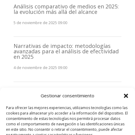
Análisis comparativo de medios en 2025:
la evolución más allá del alcance
5 de noviembre de 2025 09:00
Narrativas de impacto: metodologías
avanzadas para el análisis de efectividad
en 2025
4 de noviembre de 2025 09:00
Monitorización estratégica de
Gestionar consentimiento
stakeholders en 2025: La clave de la
efectividad comunicativa
Para ofrecer las mejores experiencias, utilizamos tecnologías como las
3 de noviembre de 2025 09:00
cookies para almacenar y/o acceder a la información del dispositivo. El
consentimiento de estas tecnologías nos permitirá procesar datos
como el comportamiento de navegación o las identificaciones únicas
Comentarios recientes
en este sitio. No consentir o retirar el consentimiento, puede afectar
negativamente a ciertas características y funciones.