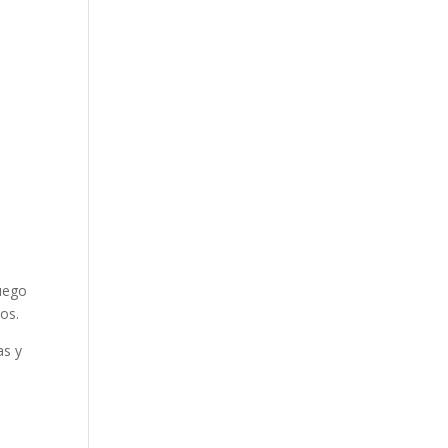
luego
vos.
as y