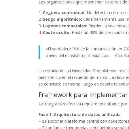
Las organizaciones que mantienen sistemas de m
1.
Ceguera contextual:
No detectan cómo se t
2.
Sesgo algorítmico:
Cada herramienta usa mé
3.
Lagunas temporales:
Pierden la secuencia 
4.
Coste oculto:
Hasta un 40% del presupuesto s
«El verdadero ROI de la comunicación en 202
través del ecosistema mediático» — Ana Rib
Un estudio de la Universidad Complutense reve
persistencia en el recuerdo de marca. La clave 
se convierte en meme, luego en debate televisiv
Framework para implementar 
La integración efectiva requiere un enfoque por 
Fase 1: Arquitectura de datos unificada
– Seleccionar plataforma central con conectores
– Estandarizar taxonomías y etiquetado semánt