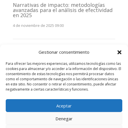
Narrativas de impacto: metodologías
avanzadas para el análisis de efectividad
en 2025
4 de noviembre de 2025 09:00
Monitorización estratégica de
Gestionar consentimiento
stakeholders en 2025: La clave de la
efectividad comunicativa
Para ofrecer las mejores experiencias, utilizamos tecnologías como las
3 de noviembre de 2025 09:00
cookies para almacenar y/o acceder a la información del dispositivo. El
consentimiento de estas tecnologías nos permitirá procesar datos
como el comportamiento de navegación o las identificaciones únicas
Comentarios recientes
en este sitio. No consentir o retirar el consentimiento, puede afectar
negativamente a ciertas características y funciones.
No hay comentarios que mostrar.
Aceptar
Denegar