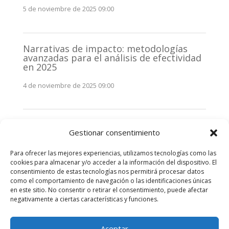
5 de noviembre de 2025 09:00
Narrativas de impacto: metodologías
avanzadas para el análisis de efectividad
en 2025
4 de noviembre de 2025 09:00
Monitorización estratégica de
Gestionar consentimiento
stakeholders en 2025: La clave de la
efectividad comunicativa
Para ofrecer las mejores experiencias, utilizamos tecnologías como las
3 de noviembre de 2025 09:00
cookies para almacenar y/o acceder a la información del dispositivo. El
consentimiento de estas tecnologías nos permitirá procesar datos
como el comportamiento de navegación o las identificaciones únicas
Comentarios recientes
en este sitio. No consentir o retirar el consentimiento, puede afectar
negativamente a ciertas características y funciones.
No hay comentarios que mostrar.
Aceptar