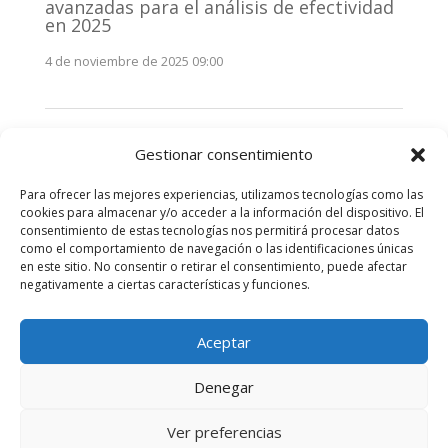
avanzadas para el análisis de efectividad
en 2025
4 de noviembre de 2025 09:00
Monitorización estratégica de
Gestionar consentimiento
stakeholders en 2025: La clave de la
efectividad comunicativa
Para ofrecer las mejores experiencias, utilizamos tecnologías como las
3 de noviembre de 2025 09:00
cookies para almacenar y/o acceder a la información del dispositivo. El
consentimiento de estas tecnologías nos permitirá procesar datos
como el comportamiento de navegación o las identificaciones únicas
Comentarios recientes
en este sitio. No consentir o retirar el consentimiento, puede afectar
negativamente a ciertas características y funciones.
No hay comentarios que mostrar.
Aceptar
Denegar
Diseñado por
Elegant Themes
| Desarrollado por
Ver preferencias