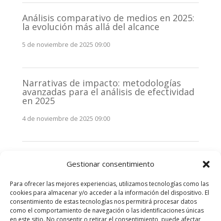
Análisis comparativo de medios en 2025:
la evolución más allá del alcance
5 de noviembre de 2025 09:00
Narrativas de impacto: metodologías
avanzadas para el análisis de efectividad
en 2025
4 de noviembre de 2025 09:00
Monitorización estratégica de
Gestionar consentimiento
stakeholders en 2025: La clave de la
efectividad comunicativa
Para ofrecer las mejores experiencias, utilizamos tecnologías como las
3 de noviembre de 2025 09:00
cookies para almacenar y/o acceder a la información del dispositivo. El
consentimiento de estas tecnologías nos permitirá procesar datos
como el comportamiento de navegación o las identificaciones únicas
Comentarios recientes
en este sitio. No consentir o retirar el consentimiento, puede afectar