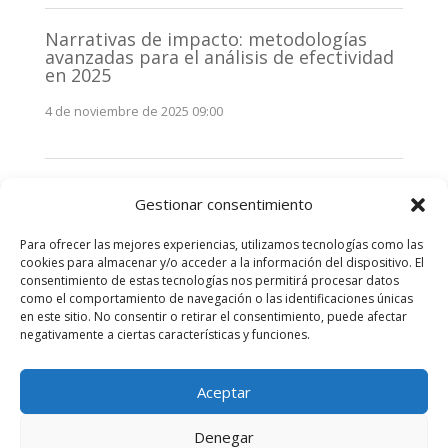
Narrativas de impacto: metodologías
avanzadas para el análisis de efectividad
en 2025
4 de noviembre de 2025 09:00
Monitorización estratégica de
Gestionar consentimiento
stakeholders en 2025: La clave de la
efectividad comunicativa
Para ofrecer las mejores experiencias, utilizamos tecnologías como las
3 de noviembre de 2025 09:00
cookies para almacenar y/o acceder a la información del dispositivo. El
consentimiento de estas tecnologías nos permitirá procesar datos
como el comportamiento de navegación o las identificaciones únicas
Comentarios recientes
en este sitio. No consentir o retirar el consentimiento, puede afectar
negativamente a ciertas características y funciones.
No hay comentarios que mostrar.
Aceptar
Denegar