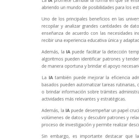
La
IA
promete cambiar la forma en que se ense
abriendo un mundo de posibilidades para los est
Uno de los principales beneficios en las univer
recopilar y analizar grandes cantidades de dat
enseñanza de acuerdo con las necesidades indi
recibir una experiencia educativa única y adaptad
Además, la
IA
puede facilitar la detección tem
algoritmos pueden identificar patrones y tenden
de manera oportuna y brindar el apoyo necesari
La
IA
también puede mejorar la eficiencia admi
basados pueden automatizar tareas rutinarias, 
o brindar información sobre trámites administr
actividades más relevantes y estratégicas.
Además, la
IA
puede desempeñar un papel crucia
volúmenes de datos y descubrir patrones y rela
proceso de investigación y permite realizar desc
Sin embargo, es importante destacar que la