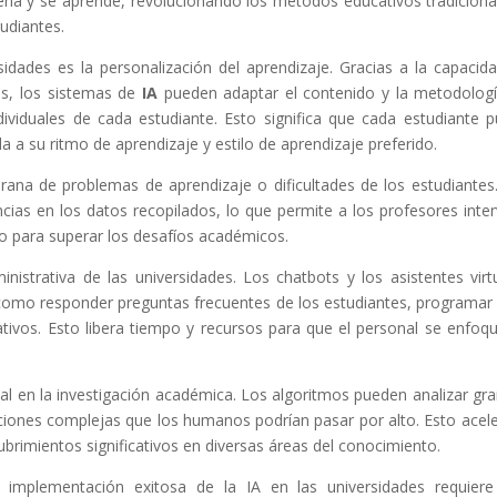
ña y se aprende, revolucionando los métodos educativos tradiciona
udiantes.
sidades es la personalización del aprendizaje. Gracias a la capacid
os, los sistemas de
IA
pueden adaptar el contenido y la metodolog
viduales de cada estudiante. Esto significa que cada estudiante 
a a su ritmo de aprendizaje y estilo de aprendizaje preferido.
prana de problemas de aprendizaje o dificultades de los estudiantes
cias en los datos recopilados, lo que permite a los profesores inter
o para superar los desafíos académicos.
nistrativa de las universidades. Los chatbots y los asistentes virt
como responder preguntas frecuentes de los estudiantes, programar 
ativos. Esto libera tiempo y recursos para que el personal se enfoq
l en la investigación académica. Los algoritmos pueden analizar gr
ciones complejas que los humanos podrían pasar por alto. Esto acele
ubrimientos significativos en diversas áreas del conocimiento.
 implementación exitosa de la IA en las universidades requier