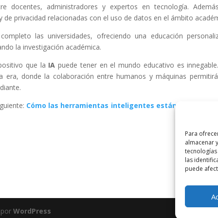
ntre docentes, administradores y expertos en tecnología. Ademá
y de privacidad relacionadas con el uso de datos en el ámbito acadé
 completo las universidades, ofreciendo una educación personali
ando la investigación académica.
positivo que la
IA
puede tener en el mundo educativo es innegable
va era, donde la colaboración entre humanos y máquinas permitir
diante.
iguiente:
Cómo las herramientas inteligentes están transform
Para ofrece
almacenar y
tecnologías
las identifi
puede afecta
A
 por
WordPress