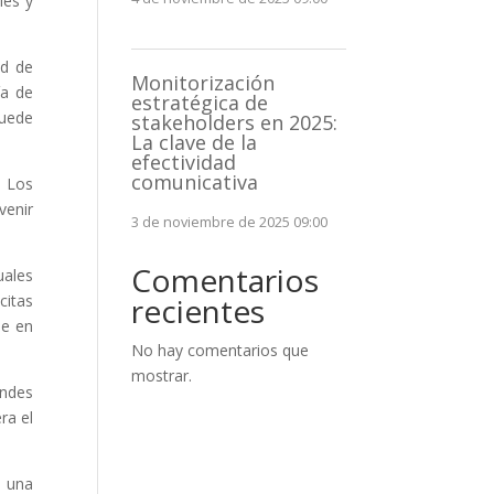
les y
ad de
Monitorización
ía de
estratégica de
puede
stakeholders en 2025:
La clave de la
efectividad
comunicativa
. Los
venir
3 de noviembre de 2025 09:00
Comentarios
uales
citas
recientes
ue en
No hay comentarios que
mostrar.
andes
ra el
e una