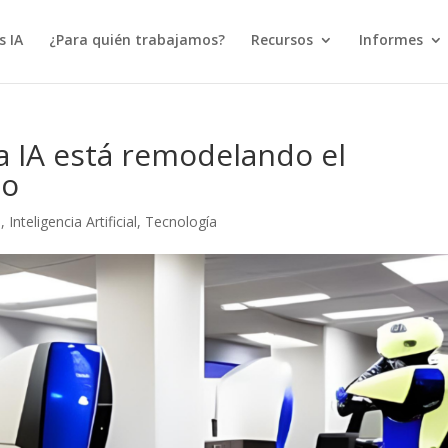
s IA
¿Para quién trabajamos?
Recursos
Informes
a IA está remodelando el
io
s
,
Inteligencia Artificial
,
Tecnología