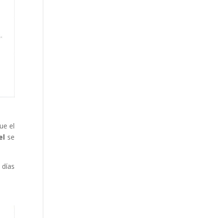
ue el
el
se
 días