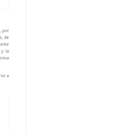
, por
s, de
mente
 y la
icina
rse a