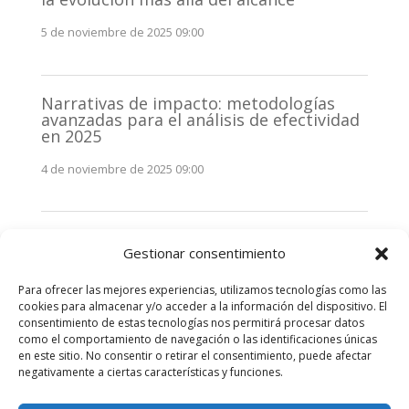
5 de noviembre de 2025 09:00
Narrativas de impacto: metodologías
avanzadas para el análisis de efectividad
en 2025
4 de noviembre de 2025 09:00
Monitorización estratégica de
Gestionar consentimiento
stakeholders en 2025: La clave de la
efectividad comunicativa
Para ofrecer las mejores experiencias, utilizamos tecnologías como las
3 de noviembre de 2025 09:00
cookies para almacenar y/o acceder a la información del dispositivo. El
consentimiento de estas tecnologías nos permitirá procesar datos
como el comportamiento de navegación o las identificaciones únicas
Comentarios recientes
en este sitio. No consentir o retirar el consentimiento, puede afectar
negativamente a ciertas características y funciones.
No hay comentarios que mostrar.