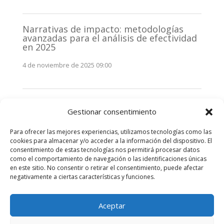
Narrativas de impacto: metodologías
avanzadas para el análisis de efectividad
en 2025
4 de noviembre de 2025 09:00
Monitorización estratégica de
Gestionar consentimiento
stakeholders en 2025: La clave de la
efectividad comunicativa
Para ofrecer las mejores experiencias, utilizamos tecnologías como las
3 de noviembre de 2025 09:00
cookies para almacenar y/o acceder a la información del dispositivo. El
consentimiento de estas tecnologías nos permitirá procesar datos
como el comportamiento de navegación o las identificaciones únicas
Comentarios recientes
en este sitio. No consentir o retirar el consentimiento, puede afectar
negativamente a ciertas características y funciones.
No hay comentarios que mostrar.
Aceptar