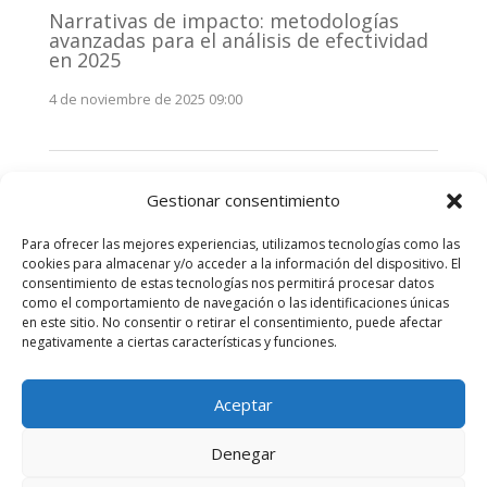
Narrativas de impacto: metodologías
avanzadas para el análisis de efectividad
en 2025
4 de noviembre de 2025 09:00
Monitorización estratégica de
Gestionar consentimiento
stakeholders en 2025: La clave de la
efectividad comunicativa
Para ofrecer las mejores experiencias, utilizamos tecnologías como las
3 de noviembre de 2025 09:00
cookies para almacenar y/o acceder a la información del dispositivo. El
consentimiento de estas tecnologías nos permitirá procesar datos
como el comportamiento de navegación o las identificaciones únicas
Comentarios recientes
en este sitio. No consentir o retirar el consentimiento, puede afectar
negativamente a ciertas características y funciones.
No hay comentarios que mostrar.
Aceptar
Denegar