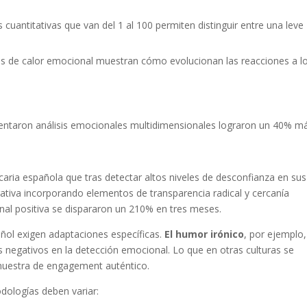
 cuantitativas que van del 1 al 100 permiten distinguir entre una leve
 de calor emocional muestran cómo evolucionan las reacciones a l
entaron análisis emocionales multidimensionales lograron un 40% m
aria española que tras detectar altos niveles de desconfianza en sus
rativa incorporando elementos de transparencia radical y cercanía
al positiva se dispararon un 210% en tres meses.
añol exigen adaptaciones específicas.
El humor irónico
, por ejemplo,
sos negativos en la detección emocional. Lo que en otras culturas se
 muestra de engagement auténtico.
odologías deben variar: