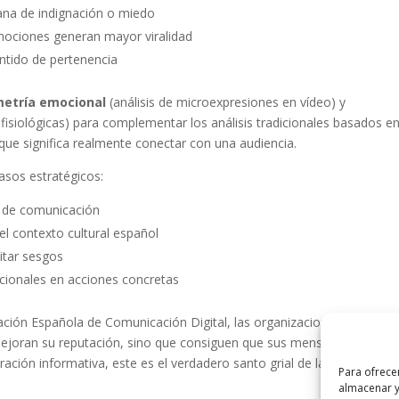
rana de indignación o miedo
emociones generan mayor viralidad
entido de pertenencia
metría emocional
(análisis de microexpresiones en vídeo) y
isiológicas) para complementar los análisis tradicionales basados e
 que significa realmente conectar con una audiencia.
asos estratégicos:
s de comunicación
l contexto cultural español
itar sesgos
cionales en acciones concretas
ción Española de Comunicación Digital, las organizaciones que
ejoran su reputación, sino que consiguen que sus mensajes sean
ha
turación informativa, este es el verdadero santo grial de la comunicaci
Para ofrece
almacenar y