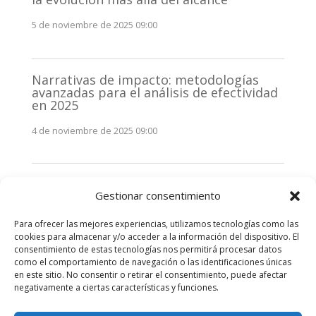
5 de noviembre de 2025 09:00
Narrativas de impacto: metodologías
avanzadas para el análisis de efectividad
en 2025
4 de noviembre de 2025 09:00
Monitorización estratégica de
Gestionar consentimiento
stakeholders en 2025: La clave de la
efectividad comunicativa
Para ofrecer las mejores experiencias, utilizamos tecnologías como las
3 de noviembre de 2025 09:00
cookies para almacenar y/o acceder a la información del dispositivo. El
consentimiento de estas tecnologías nos permitirá procesar datos
como el comportamiento de navegación o las identificaciones únicas
Comentarios recientes
en este sitio. No consentir o retirar el consentimiento, puede afectar
negativamente a ciertas características y funciones.
No hay comentarios que mostrar.