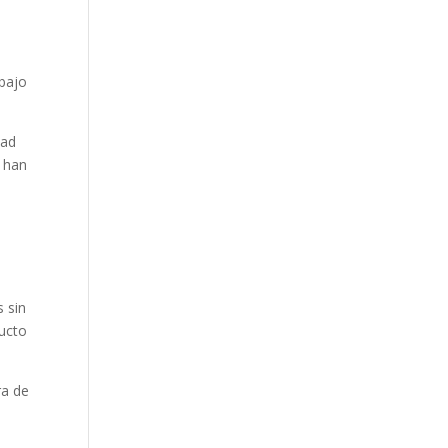
a
abajo
dad
s han
 sin
ducto
ra de