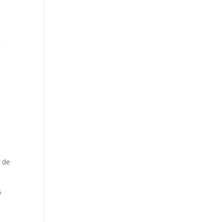
s de
s