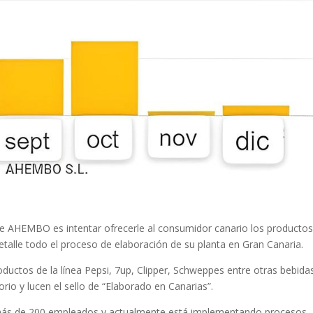
e AHEMBO es intentar ofrecerle al consumidor canario los producto
etalle todo el proceso de elaboración de su planta en Gran Canaria.
uctos de la línea Pepsi, 7up, Clipper, Schweppes entre otras bebida
rio y lucen el sello de “Elaborado en Canarias”.
más de 200 empleados y actualmente está implementando procesos