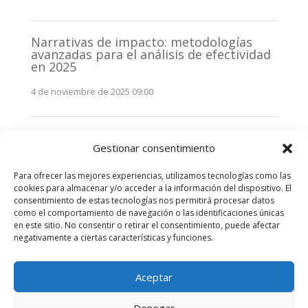
Narrativas de impacto: metodologías
avanzadas para el análisis de efectividad
en 2025
4 de noviembre de 2025 09:00
Monitorización estratégica de
Gestionar consentimiento
stakeholders en 2025: La clave de la
efectividad comunicativa
Para ofrecer las mejores experiencias, utilizamos tecnologías como las
3 de noviembre de 2025 09:00
cookies para almacenar y/o acceder a la información del dispositivo. El
consentimiento de estas tecnologías nos permitirá procesar datos
como el comportamiento de navegación o las identificaciones únicas
Comentarios recientes
en este sitio. No consentir o retirar el consentimiento, puede afectar
negativamente a ciertas características y funciones.
No hay comentarios que mostrar.
Aceptar
Denegar