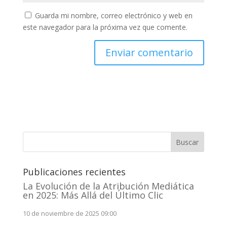
Guarda mi nombre, correo electrónico y web en
este navegador para la próxima vez que comente.
A
l
t
e
r
n
Buscar
a
t
Publicaciones recientes
i
v
La Evolución de la Atribución Mediática
en 2025: Más Allá del Último Clic
e
:
10 de noviembre de 2025 09:00