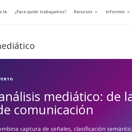
s IA
¿Para quién trabajamos?
Recursos
Informes
mediático
PERTO
nálisis mediático: de l
o de comunicación
mbina captura de señales, clasificación semántic