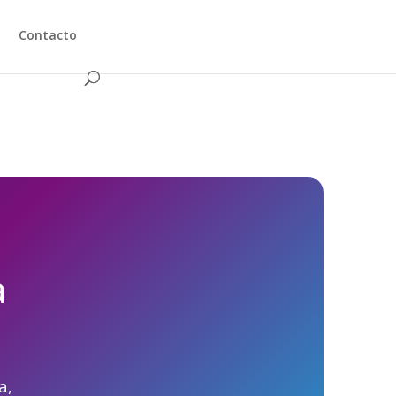
Contacto
a
a,